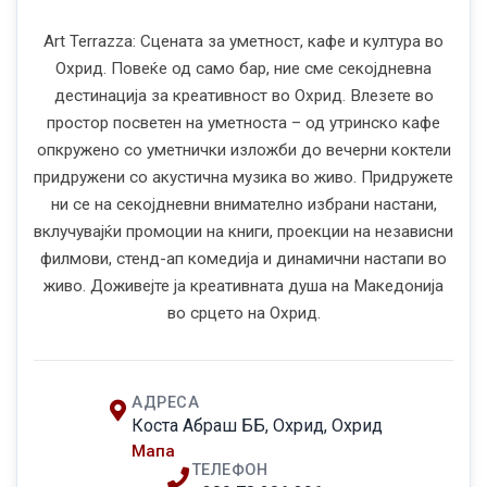
Art Terrazza: Сцената за уметност, кафе и култура во
Охрид. Повеќе од само бар, ние сме секојдневна
дестинација за креативност во Охрид. Влезете во
простор посветен на уметноста – од утринско кафе
опкружено со уметнички изложби до вечерни коктели
придружени со акустична музика во живо. Придружете
ни се на секојдневни внимателно избрани настани,
вклучувајќи промоции на книги, проекции на независни
филмови, стенд-ап комедија и динамични настапи во
живо. Доживејте ја креативната душа на Македонија
во срцето на Охрид.
АДРЕСА
Коста Абраш ББ, Охрид, Охрид
Мапа
ТЕЛЕФОН