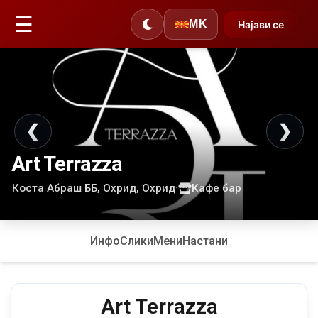
☰
MK
Најави се
❮
❯
Art Terrazza
Коста Абраш ББ, Охрид, Охрид
·
Кафе бар
Инфо
Слики
Мени
Настани
Art Terrazza