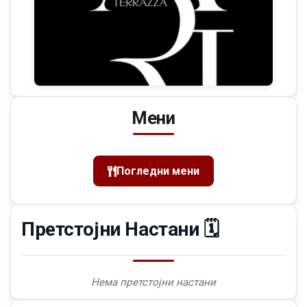
Мени
Погледни мени
Претстојни Настани 🗓️
Нема претстојни настани