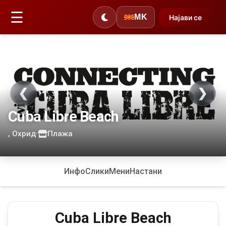
☰
MK
Најави се
❮
❯
Cuba Libre Beach
, Охрид
·
Плажа
Инфо
Слики
Мени
Настани
Cuba Libre Beach