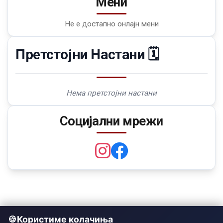
Мени
Не е достапно онлајн мени
Претстојни Настани 🗓️
Нема претстојни настани
Социјални мрежи
Користиме колачиња