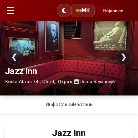
☰
MK
Најави се
❮
❯
Jazz Inn
Kosta Abras 74 , Ohrid,, Охрид
·
Џез и Блуз клуб
Инфо
Слики
Настани
Jazz Inn