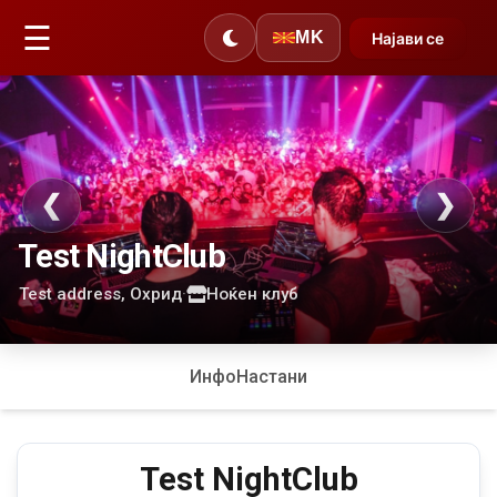
☰
MK
Најави се
❮
❯
Test NightClub
Test address, Охрид
·
Ноќен клуб
Инфо
Настани
Test NightClub