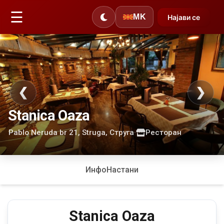
☰
MK
Најави се
❮
❯
Stanica Oaza
Pablo Neruda br 21, Struga, Струга
·
Ресторан
Инфо
Настани
Stanica Oaza