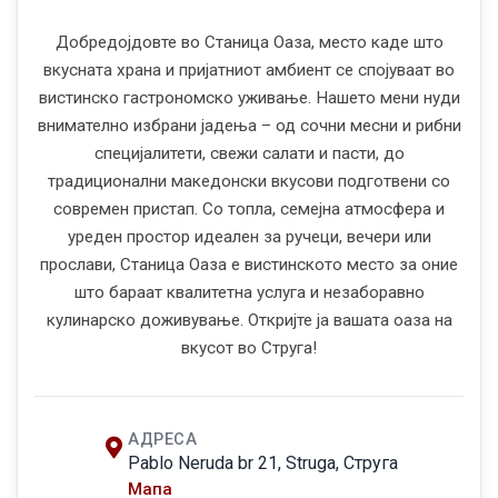
Добредојдовте во Станица Оаза, место каде што
вкусната храна и пријатниот амбиент се спојуваат во
вистинско гастрономско уживање. Нашето мени нуди
внимателно избрани јадења – од сочни месни и рибни
специјалитети, свежи салати и пасти, до
традиционални македонски вкусови подготвени со
современ пристап. Со топла, семејна атмосфера и
уреден простор идеален за ручеци, вечери или
прослави, Станица Оаза е вистинското место за оние
што бараат квалитетна услуга и незаборавно
кулинарско доживување. Откријте ја вашата оаза на
вкусот во Струга!
АДРЕСА
Pablo Neruda br 21, Struga, Струга
Мапа