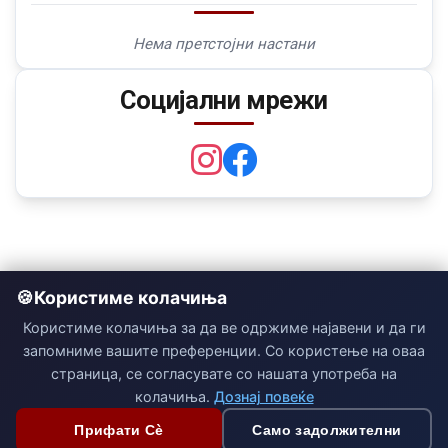
Нема претстојни настани
Социјални мрежи
Користиме колачиња
Користиме колачиња за да ве одржиме најавени и да ги
запомниме вашите преференции. Со користење на оваа
страница, се согласувате со нашата употреба на
колачиња.
Дознај повеќе
Прифати Сè
Само задолжителни